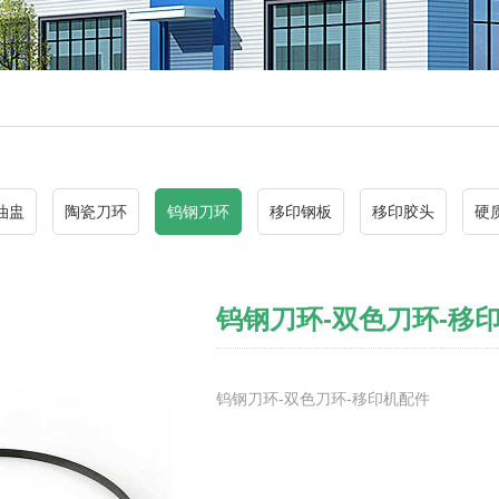
油盅
陶瓷刀环
钨钢刀环
移印钢板
移印胶头
硬
钨钢刀环-双色刀环-移
钨钢刀环-双色刀环-移印机配件